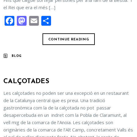
Fins que calgué sortejar persones per a la fam de la Bèstia. I
el Rei que era el més […]
Facebook
Mastodon
Email
Comparteix
CONTINUE READING
BLOG
CALÇOTADES
Les calçotades no poden ser una excepció en un restaurant
de la Catalunya central que es preui. Una tradició
gastronòmica com la de la calçotada no pot passar
desapercebuda en un indret com la Pobla de Claramunt, al
vell mig de la comarca de l’Anoia. Les calçotades son
originàries de la comarca de l’Alt Camp, concretament Valls és