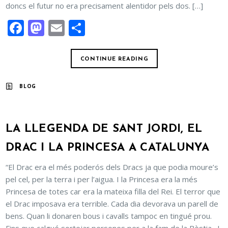
doncs el futur no era precisament alentidor pels dos. […]
Facebook
Mastodon
Email
Comparteix
CONTINUE READING
BLOG
LA LLEGENDA DE SANT JORDI, EL
DRAC I LA PRINCESA A CATALUNYA
“El Drac era el més poderós dels Dracs ja que podia moure’s
pel cel, per la terra i per l’aigua. I la Princesa era la més
Princesa de totes car era la mateixa filla del Rei. El terror que
el Drac imposava era terrible. Cada dia devorava un parell de
bens. Quan li donaren bous i cavalls tampoc en tingué prou.