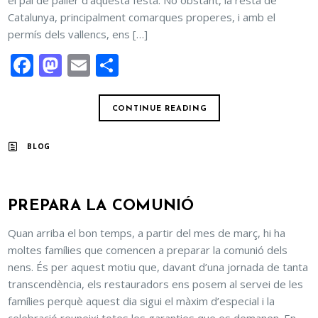
el pal de paller d’aquesta festa. No obstant, la resta de
Catalunya, principalment comarques properes, i amb el
permís dels vallencs, ens […]
Facebook
Mastodon
Email
Comparteix
CONTINUE READING
BLOG
PREPARA LA COMUNIÓ
Quan arriba el bon temps, a partir del mes de març, hi ha
moltes famílies que comencen a preparar la comunió dels
nens. És per aquest motiu que, davant d’una jornada de tanta
transcendència, els restauradors ens posem al servei de les
famílies perquè aquest dia sigui el màxim d’especial i la