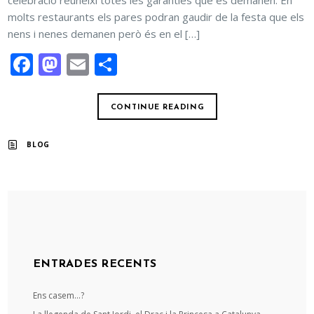
celebració reuneixi totes les garanties que es demanen. En
molts restaurants els pares podran gaudir de la festa que els
nens i nenes demanen però és en el […]
Facebook
Mastodon
Email
Comparteix
CONTINUE READING
BLOG
ENTRADES RECENTS
Ens casem…?